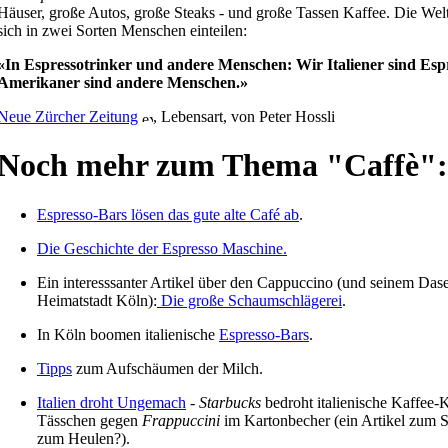
Häuser, große Autos, große Steaks - und große Tassen Kaffee. Die Welt,
sich in zwei Sorten Menschen einteilen:
«In Espressotrinker und andere Menschen: Wir Italiener sind Espr
Amerikaner sind andere Menschen.»
Neue Zürcher Zeitung
, Lebensart, von Peter Hossli
Noch mehr zum Thema "Caffè"
Espresso-Bars lösen das gute alte Café ab
.
Die Geschichte der Espresso Maschine.
Ein interesssanter Artikel über den Cappuccino (und seinem Dase
Heimatstadt Köln):
Die große Schaumschlägerei
.
In Köln boomen italienische
Espresso-Bars
.
Tipps
zum Aufschäumen der Milch.
Italien droht Ungemach
-
Starbucks
bedroht italienische Kaffee-
Tässchen gegen
Frappuccini
im Kartonbecher (ein Artikel zum 
zum Heulen?).