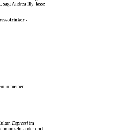
 sagt Andrea Illy, lasse
essotrinker -
:
in in meiner
Kultur.
Espressi
im
Schmunzeln - oder doch