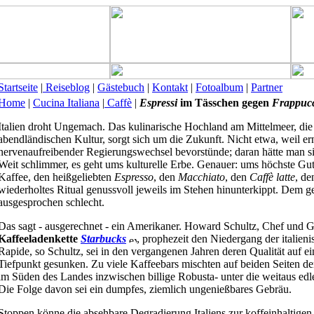
Startseite
|
Reiseblog
|
Gästebuch
|
Kontakt
|
Fotoalbum
|
Partner
Home
|
Cucina Italiana
|
Caffè
|
Espressi
im Tässchen gegen
Frappucc
Italien droht Ungemach. Das kulinarische Hochland am Mittelmeer, die
abendländischen Kultur, sorgt sich um die Zukunft. Nicht etwa, weil er
nervenaufreibender Regierungswechsel bevorstünde; daran hätte man s
Weit schlimmer, es geht ums kulturelle Erbe. Genauer: ums höchste Gut 
Kaffee, den heißgeliebten
Espresso
, den
Macchiato
, den
Caffè
latte
, de
wiederholtes Ritual genussvoll jeweils im Stehen hinunterkippt. Dem g
ausgesprochen schlecht.
Das sagt - ausgerechnet - ein Amerikaner. Howard Schultz, Chef und 
Kaffeeladenkette
Starbucks
, prophezeit den Niedergang der italieni
Rapide, so Schultz, sei in den vergangenen Jahren deren Qualität auf e
Tiefpunkt gesunken. Zu viele Kaffeebars mischten auf beiden Seiten d
im Süden des Landes inzwischen billige Robusta- unter die weitaus ed
Die Folge davon sei ein dumpfes, ziemlich ungenießbares Gebräu.
Stoppen könne die absehbare Degradierung Italiens zur koffeinhaltigen