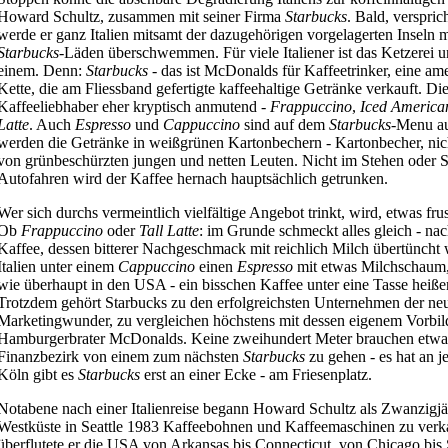
Howard Schultz, zusammen mit seiner Firma
Starbucks
. Bald, verspric
werde er ganz Italien mitsamt der dazugehörigen vorgelagerten Inseln m
Starbucks
-Läden überschwemmen. Für viele Italiener ist das Ketzerei 
einem. Denn:
Starbucks
- das ist McDonalds für Kaffeetrinker, eine am
Kette, die am Fliessband gefertigte kaffeehaltige Getränke verkauft. Die
Kaffeeliebhaber eher kryptisch anmutend -
Frappuccino
,
Iced
America
Latte
. Auch
Espresso
und
Cappuccino
sind auf dem
Starbucks
-Menu au
werden die Getränke in weißgrünen Kartonbechern - Kartonbecher, nich
von grünbeschürzten jungen und netten Leuten. Nicht im Stehen oder 
Autofahren wird der Kaffee hernach hauptsächlich getrunken.
Wer sich durchs vermeintlich vielfältige Angebot trinkt, wird, etwas frustr
Ob
Frappuccino
oder
Tall
Latte
: im Grunde schmeckt alles gleich - na
Kaffee, dessen bitterer Nachgeschmack mit reichlich Milch übertüncht 
Italien unter einem
Cappuccino
einen
Espresso
mit etwas Milchschaum,
wie überhaupt in den USA - ein bisschen Kaffee unter eine Tasse heiße
Trotzdem gehört Starbucks zu den erfolgreichsten Unternehmen der neu
Marketingwunder, zu vergleichen höchstens mit dessen eigenem Vorbil
Hamburgerbrater McDonalds. Keine zweihundert Meter brauchen etwa
Finanzbezirk von einem zum nächsten
Starbucks
zu gehen - es hat an j
Köln gibt es
Starbucks
erst an einer Ecke - am Friesenplatz.
Notabene nach einer Italienreise begann Howard Schultz als Zwanzigjä
Westküste in Seattle 1983 Kaffeebohnen und Kaffeemaschinen zu verk
überflutete er die USA von Arkansas bis Connecticut, von Chicago bis