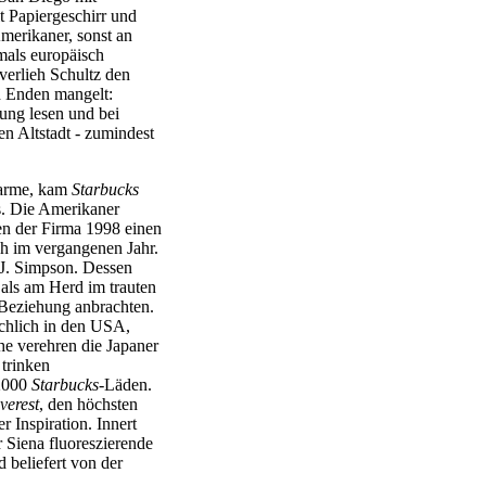
t Papiergeschirr und
merikaner, sonst an
mals europäisch
 verlieh Schultz den
d Enden mangelt:
tung lesen und bei
en Altstadt - zumindest
harme, kam
Starbucks
us. Die Amerikaner
n der Firma 1998 einen
ch im vergangenen Jahr.
 J. Simpson. Dessen
als am Herd im trauten
 Beziehung anbrachten.
ächlich in den USA,
he verehren die Japaner
 trinken
 2000
Starbucks
-Läden.
verest
, den höchsten
r Inspiration. Innert
r Siena fluoreszierende
 beliefert von der