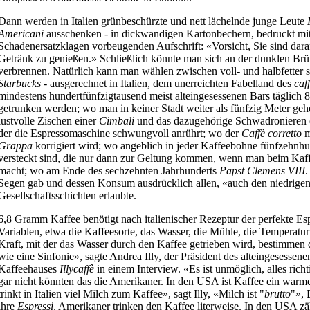
Dann werden in Italien grünbeschürzte und nett lächelnde junge Leute
Americani
ausschenken - in dickwandigen Kartonbechern, bedruckt mit
Schadenersatzklagen vorbeugenden Aufschrift: «Vorsicht, Sie sind dara
Getränk zu genießen.» Schließlich könnte man sich an der dunklen 
verbrennen. Natürlich kann man wählen zwischen voll- und halbfetter so
Starbucks
- ausgerechnet in Italien, dem unerreichten Fabelland des
caf
mindestens hundertfünfzigtausend meist alteingesessenen Bars täglich 
getrunken werden; wo man in keiner Stadt weiter als fünfzig Meter ge
lustvolle Zischen einer
Cimbali
und das dazugehörige Schwadronieren
der die Espressomaschine schwungvoll anrührt; wo der
Caffè
corretto
m
Grappa
korrigiert wird; wo angeblich in jeder Kaffeebohne fünfzehn
versteckt sind, die nur dann zur Geltung kommen, wenn man beim Kaffe
macht; wo am Ende des sechzehnten Jahrhunderts
Papst
Clemens
VIII
.
Segen gab und dessen Konsum ausdrücklich allen, «auch den niedrige
Gesellschaftsschichten erlaubte.
6,8 Gramm Kaffee benötigt nach italienischer Rezeptur der perfekte Es
Variablen, etwa die Kaffeesorte, das Wasser, die Mühle, die Temperatur
Kraft, mit der das Wasser durch den Kaffee getrieben wird, bestimmen
wie eine Sinfonie», sagte Andrea Illy, der Präsident des alteingesessenen
Kaffeehauses
Illycaffè
in einem Interview. «Es ist unmöglich, alles ric
gar nicht könnten das die Amerikaner. In den USA ist Kaffee ein war
trinkt in Italien viel Milch zum Kaffee», sagt Illy, «Milch ist "
brutto
"», 
ihre
Espressi
. Amerikaner trinken den Kaffee literweise. In den USA zä