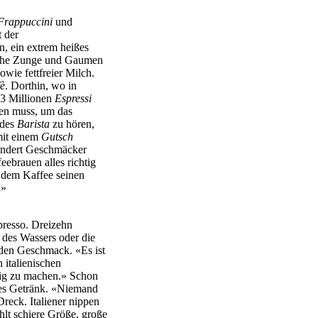
Frappuccini
und
 der
n, ein extrem heißes
Brühe Zunge und Gaumen
wie fettfreier Milch.
fè
. Dorthin, wo in
83 Millionen
Espressi
hen muss, um das
 des
Barista
zu hören,
it einem
Gutsch
hundert Geschmäcker
ebrauen alles richtig
 dem Kaffee seinen
n»
presso. Dreizehn
 des Wassers oder die
 den Geschmack. «Es ist
 italienischen
htig zu machen.» Schon
mes Getränk. «Niemand
Dreck. Italiener nippen
hlt schiere Größe, große