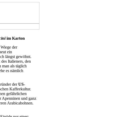
ini
im Karton
 Wiege der
neut ein
ich längst gewöhnt.
des Italieners, den
n man als täglich
ehe es nämlich
Gründer der
US-
schen Kaffeekultur.
inen gefährlichen
er Apenninen und ganz
leren Arabicabohnen.
 Einöde nur einer: