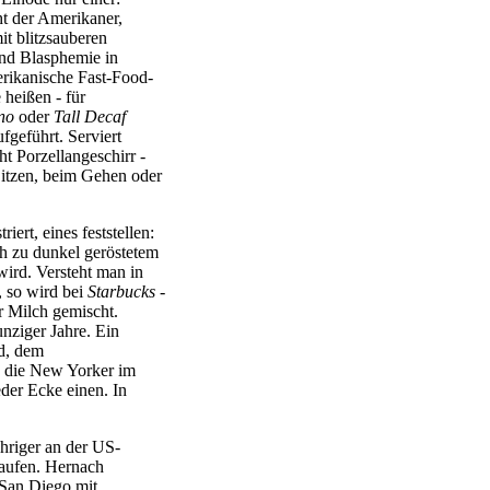
ht der Amerikaner,
it blitzsauberen
und Blasphemie in
erikanische Fast-Food-
 heißen - für
no
oder
Tall
Decaf
fgeführt. Serviert
t Porzellangeschirr -
Sitzen, beim Gehen oder
iert, eines feststellen:
ch zu dunkel geröstetem
wird. Versteht man in
 so wird bei
Starbucks
-
r Milch gemischt.
nziger Jahre. Ein
d, dem
 die New Yorker im
eder Ecke einen. In
hriger an der US-
aufen. Hernach
 San Diego mit