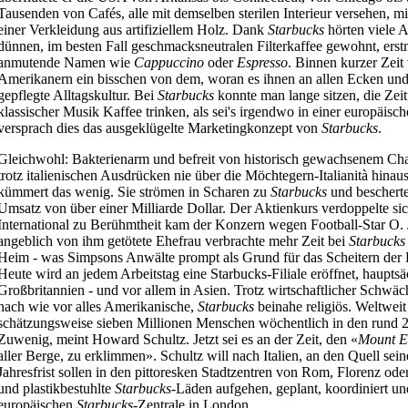
Tausenden von Cafés, alle mit demselben sterilen Interieur versehen, mi
einer Verkleidung aus artifiziellem Holz. Dank
Starbucks
hörten viele A
dünnen, im besten Fall geschmacksneutralen Filterkaffee gewohnt, erst
anmutende Namen wie
Cappuccino
oder
Espresso
. Binnen kurzer Zeit
Amerikanern ein bisschen von dem, woran es ihnen an allen Ecken un
gepflegte Alltagskultur. Bei
Starbucks
konnte man lange sitzen, die Zei
klassischer Musik Kaffee trinken, als sei's irgendwo in einer europäisch
versprach dies das ausgeklügelte Marketingkonzept von
Starbucks
.
Gleichwohl: Bakterienarm und befreit von historisch gewachsenem C
trotz italienischen Ausdrücken nie über die Möchtegern-Italianità hina
kümmert das wenig. Sie strömen in Scharen zu
Starbucks
und bescherte
Umsatz von über einer Milliarde Dollar. Der Aktienkurs verdoppelte si
International zu Berühmtheit kam der Konzern wegen Football-Star O.
angeblich von ihm getötete Ehefrau verbrachte mehr Zeit bei
Starbucks
Heim - was Simpsons Anwälte prompt als Grund für das Scheitern der
Heute wird an jedem Arbeitstag eine Starbucks-Filiale eröffnet, haupts
Großbritannien - und vor allem in Asien. Trotz wirtschaftlicher Schwäc
nach wie vor alles Amerikanische,
Starbucks
beinahe religiös. Weltweit
schätzungsweise sieben Millionen Menschen wöchentlich in den rund
Zuwenig, meint Howard Schultz. Jetzt sei es an der Zeit, den «
Mount
E
aller Berge, zu erklimmen». Schultz will nach Italien, an den Quell seine
Jahresfrist sollen in den pittoresken Stadtzentren von Rom, Florenz ode
und plastikbestuhlte
Starbucks
-Läden aufgehen, geplant, koordiniert und
europäischen
Starbucks
-Zentrale in London.