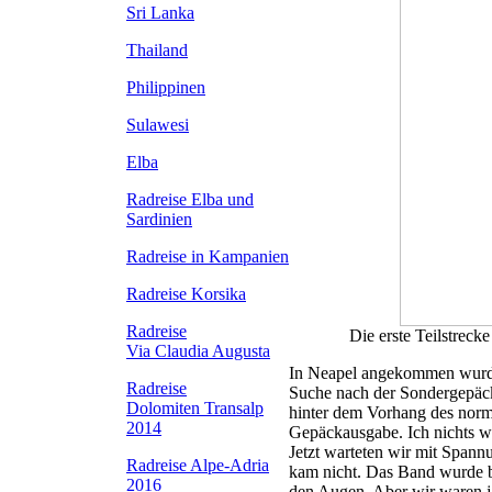
Sri Lanka
Thailand
Philippinen
Sulawesi
Elba
Radreise Elba
und
Sardinien
Radreise in Kampanien
Radreise Korsika
Radreise
Die erste Teilstreck
Via Claudia Augusta
In Neapel angekommen wurde
Radreise
Suche nach der Sondergepäck
Dolomiten Transalp
hinter dem Vorhang des norm
2014
Gepäckausgabe. Ich nichts wi
Jetzt warteten wir mit Spannu
Radreise Alpe-Adria
kam nicht. Das Band wurde be
2016
den Augen. Aber wir waren ja