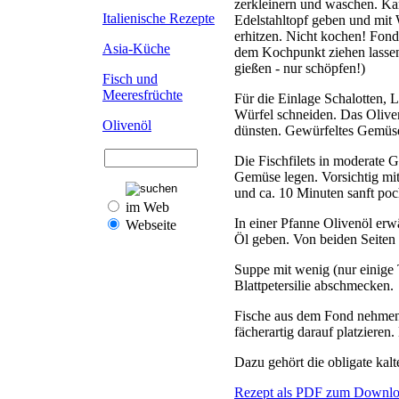
zerkleinern und waschen. Ka
Italienische Rezepte
Edelstahltopf geben und mit
erhitzen. Nicht kochen! Fond
Asia-Küche
dem Kochpunkt ziehen lassen.
gießen - nur schöpfen!)
Fisch und
Meeresfrüchte
Für die Einlage Schalotten, 
Würfel schneiden. Das Olive
Olivenöl
dünsten. Gewürfeltes Gemüs
Die Fischfilets in moderate 
Gemüse legen. Vorsichtig m
und ca. 10 Minuten sanft poc
im Web
In einer Pfanne Olivenöl erw
Webseite
Öl geben. Von beiden Seiten
Suppe mit wenig (nur einige
Blattpetersilie abschmecken.
Fische aus dem Fond nehmen. 
fächerartig darauf platzieren
Dazu gehört die obligate kal
Rezept als PDF zum Downlo