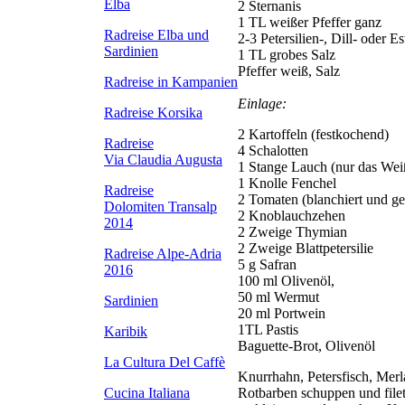
Elba
2 Sternanis
1 TL weißer Pfeffer ganz
Radreise Elba
und
2-3 Petersilien-, Dill- oder E
Sardinien
1 TL grobes Salz
Pfeffer weiß, Salz
Radreise in Kampanien
Einlage:
Radreise Korsika
2 Kartoffeln (festkochend)
Radreise
4 Schalotten
Via Claudia Augusta
1 Stange Lauch (nur das Wei
1 Knolle Fenchel
Radreise
2 Tomaten (blanchiert und ge
Dolomiten Transalp
2 Knoblauchzehen
2014
2 Zweige Thymian
2 Zweige Blattpetersilie
Radreise Alpe-Adria
5 g Safran
2016
100 ml Olivenöl,
50 ml Wermut
Sardinien
20 ml Portwein
1TL Pastis
Karibik
Baguette-Brot, Olivenöl
La Cultura Del Caffè
Knurrhahn, Petersfisch, Merl
Cucina Italiana
Rotbarben schuppen und fileti