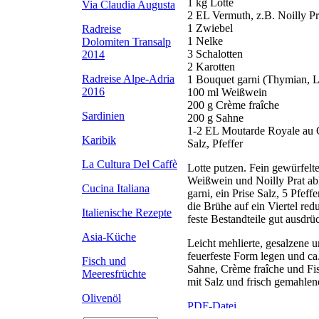
1 kg Lotte
Via Claudia Augusta
2 EL Vermuth, z.B. Noilly Pr
1 Zwiebel
Radreise
1 Nelke
Dolomiten Transalp
3 Schalotten
2014
2 Karotten
Radreise Alpe-Adria
1 Bouquet garni (Thymian, L
2016
100 ml Weißwein
200 g Crème fraîche
Sardinien
200 g Sahne
1-2 EL Moutarde Royale au 
Karibik
Salz, Pfeffer
La Cultura Del Caffè
Lotte putzen. Fein gewürfelt
Weißwein und Noilly Prat ab
Cucina Italiana
garni, ein Prise Salz, 5 Pfef
die Brühe auf ein Viertel redu
Italienische Rezepte
feste Bestandteile gut ausdrü
Asia-Küche
Leicht mehlierte, gesalzene u
feuerfeste Form legen und ca
Fisch und
Sahne, Crème fraîche und Fis
Meeresfrüchte
mit Salz und frisch gemahle
Olivenöl