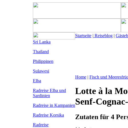
Startseite
|
Reiseblog
|
Gäste
Sri Lanka
Thailand
Philippinen
Sulawesi
Home
|
Fisch und Meeresfrü
Elba
Lotte à la Mo
Radreise Elba
und
Sardinien
Senf-Cognac
Radreise in Kampanien
Radreise Korsika
Zutaten für 4 Per
Radreise