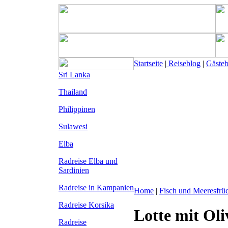
Startseite
|
Reiseblog
|
Gäste
Sri Lanka
Thailand
Philippinen
Sulawesi
Elba
Radreise Elba
und
Sardinien
Radreise in Kampanien
Home
|
Fisch und Meeresfrü
Radreise Korsika
Lotte mit Ol
Radreise