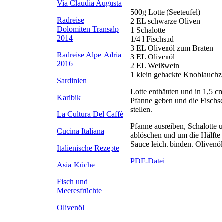
Via Claudia Augusta
500g Lotte (Seeteufel)
Radreise
2 EL schwarze Oliven
Dolomiten Transalp
1 Schalotte
2014
1/4 l Fischsud
3 EL Olivenöl zum Braten
Radreise Alpe-Adria
3 EL Olivenöl
2016
2 EL Weißwein
1 klein gehackte Knoblauch
Sardinien
Lotte enthäuten und in 1,5 c
Karibik
Pfanne geben und die Fischs
stellen.
La Cultura Del Caffè
Pfanne ausreiben, Schalotte 
Cucina Italiana
ablöschen und um die Hälfte 
Sauce leicht binden. Oliven
Italienische Rezepte
Asia-Küche
Fisch und
Meeresfrüchte
Olivenöl