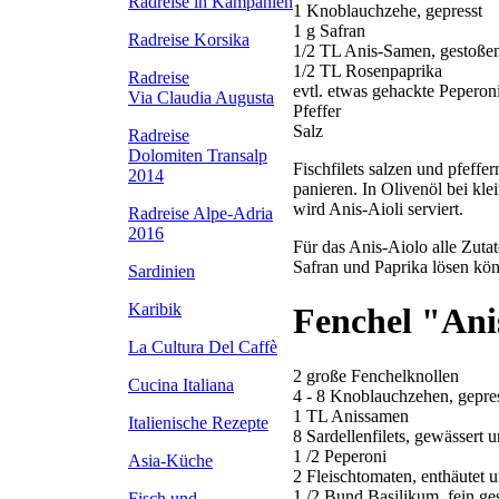
Radreise in Kampanien
1 Knoblauchzehe, gepresst
1 g Safran
Radreise Korsika
1/2 TL Anis-Samen, gestoße
1/2 TL Rosenpaprika
Radreise
evtl. etwas gehackte Peperon
Via Claudia Augusta
Pfeffer
Salz
Radreise
Dolomiten Transalp
Fischfilets salzen und pfeffe
2014
panieren. In Olivenöl bei kle
wird Anis-Aioli serviert.
Radreise Alpe-Adria
2016
Für das Anis-Aiolo alle Zuta
Safran und Paprika lösen kö
Sardinien
Karibik
Fenchel "Ani
La Cultura Del Caffè
2 große Fenchelknollen
Cucina Italiana
4 - 8 Knoblauchzehen, gepre
1 TL Anissamen
Italienische Rezepte
8 Sardellenfilets, gewässert 
1 /2 Peperoni
Asia-Küche
2 Fleischtomaten, enthäutet 
1 /2 Bund Basilikum, fein ge
Fisch und