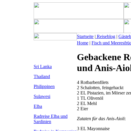
Startseite
|
Reiseblog
|
Gäste
Home
|
Fisch und Meeresfrü
Gebackene Ro
und Anis-Aiol
Sri Lanka
Thailand
4 Rotbarbenfilets
Philippinen
2 Schalotten, feingehackt
2 EL Pistazien, im Mörser ze
Sulawesi
1 TL Olivenöl
2 EL Mehl
Elba
2 Eier
Radreise Elba
und
Zutaten für das Anis-Aioli
:
Sardinien
3 EL Mayonnaise