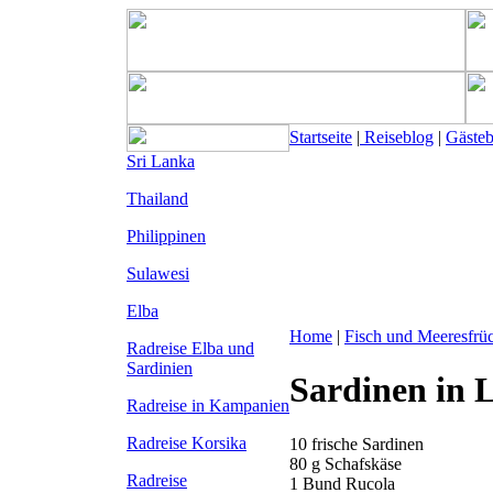
Startseite
|
Reiseblog
|
Gäste
Sri Lanka
Thailand
Philippinen
Sulawesi
Elba
Home
|
Fisch und Meeresfrü
Radreise Elba
und
Sardinien
Sardinen in
Radreise in Kampanien
Radreise Korsika
10 frische Sardinen
80 g Schafskäse
Radreise
1 Bund Rucola