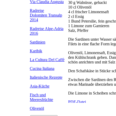
Via Claudia Augusta
30 g Walnüsse, gehackt
10 cl Olivenöl
Radreise
4 cl frischer Limonensaft
Dolomiten Transalp
2 cl Essig
2014
1 Bund Petersilie, fein geschn
1 Limone zum Garnieren
Radreise Alpe-Adria
Salz, Pfeffer
2016
Die Sardinen unter Wasser sä
Sardinien
Filets in eine flache Form leg
Karibik
Olivenöl, Limonensaft, Essig 
den Kühlschrank geben. Dann 
La Cultura Del Caffè
schön anrichten und mit Salz
Cucina Italiana
Den Schafskäse in Stücke sc
Italienische Rezepte
Zwischen die Sardinen den Ru
etwas Marinade überziehen u
Asia-Küche
Die Limone in Scheiben schn
Fisch und
Meeresfrüchte
Olivenöl