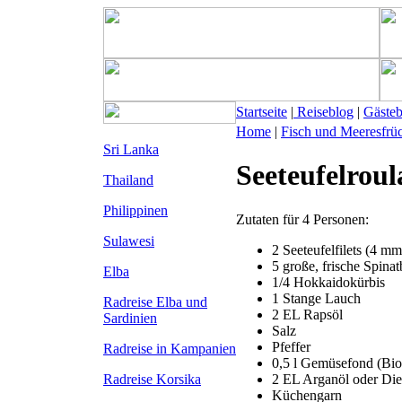
Startseite
|
Reiseblog
|
Gäste
Home
|
Fisch und Meeresfrü
Sri Lanka
Seeteufelroul
Thailand
Philippinen
Zutaten für 4 Personen:
Sulawesi
2 Seeteufelfilets (4 m
5 große, frische Spinatb
Elba
1/4 Hokkaidokürbis
1 Stange Lauch
Radreise Elba
und
2 EL Rapsöl
Sardinien
Salz
Pfeffer
Radreise in Kampanien
0,5 l Gemüsefond (Bio
2 EL Arganöl oder Die
Radreise Korsika
Küchengarn