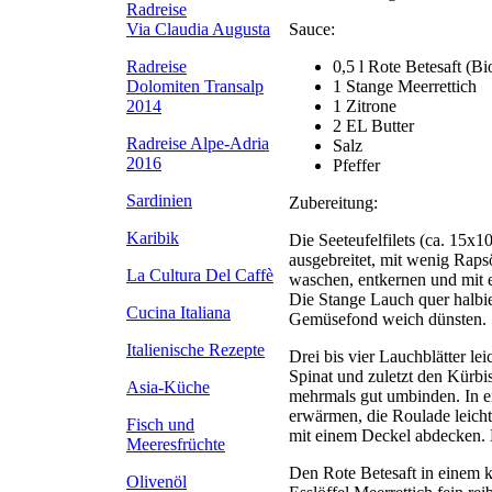
Radreise
Sauce:
Via Claudia Augusta
0,5 l Rote Betesaft (Bi
Radreise
1 Stange Meerrettich
Dolomiten Transalp
1 Zitrone
2014
2 EL Butter
Radreise Alpe-Adria
Salz
2016
Pfeffer
Sardinien
Zubereitung:
Karibik
Die Seeteufelfilets (ca. 15x10
ausgebreitet, mit wenig Rap
La Cultura Del Caffè
waschen, entkernen und mit e
Die Stange Lauch quer halbie
Cucina Italiana
Gemüsefond weich dünsten.
Italienische Rezepte
Drei bis vier Lauchblätter le
Spinat und zuletzt den Kürb
Asia-Küche
mehrmals gut umbinden. In ei
erwärmen, die Roulade leich
Fisch und
mit einem Deckel abdecken. 
Meeresfrüchte
Den Rote Betesaft in einem kl
Olivenöl