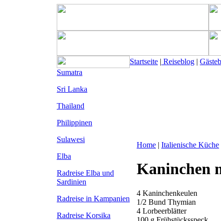
Startseite
|
Reiseblog
|
Gäste
Sumatra
Sri Lanka
Thailand
Philippinen
Sulawesi
Home
|
Italienische Küche
Elba
Kaninchen 
Radreise Elba
und
Sardinien
4 Kaninchenkeulen
Radreise in Kampanien
1/2 Bund Thymian
4 Lorbeerblätter
Radreise Korsika
100 g Frühstücksspeck