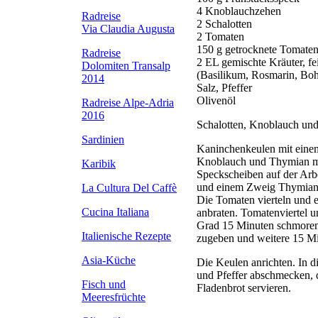
4 Knoblauchzehen
Radreise
2 Schalotten
Via Claudia Augusta
2 Tomaten
150 g getrocknete Tomate
Radreise
2 EL gemischte Kräuter, fe
Dolomiten Transalp
(Basilikum, Rosmarin, Bohn
2014
Salz, Pfeffer
Olivenöl
Radreise Alpe-Adria
2016
Schalotten, Knoblauch und
Sardinien
Kaninchenkeulen mit einem
Knoblauch und Thymian mi
Karibik
Speckscheiben auf der Arbe
und einem Zweig Thymian i
La Cultura Del Caffè
Die Tomaten vierteln und e
Cucina Italiana
anbraten. Tomatenviertel u
Grad 15 Minuten schmoren 
Italienische Rezepte
zugeben und weitere 15 Mi
Asia-Küche
Die Keulen anrichten. In d
und Pfeffer abschmecken, 
Fisch und
Fladenbrot servieren.
Meeresfrüchte