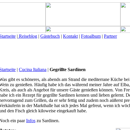
Startseite
|
Reiseblog
|
Gästebuch
|
Kontakt
|
Fotoalbum
|
Partner
Startseite
|
Cucina Italiana
|
Gegrillte Sardinen
Was gibt es schöneres, als abends am Strand die mediterrane Küche bei
Wein zu genießen. Häufig habe ich das während meiner Jahre auf Elba,
Kreis, als auch als Angebot für unsere Gäste genießen können. Von Fre
habe ich ein Rezept für gegrillte Sardinen kennen und lieben gelernt. De
hervorragend zum Grillen, da er sehr fettig und zudem noch aüßerst prei
Verkäuferin in der Markthalle hat sich jedes Mal gefreut, wenn ich wöch
und den Fisch gleich kiloweise eingekauft habe.
Noch ein paar
Infos
zu Sardinen.