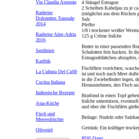
Via Claudia Augusta
4 Stängel Estragon
2 Scheiben Kabeljau zu je ca
Radreise
(möglichst aus dem Rücken g
Dolomiten Transalp
Salz
2014
Pfeffer
1/8 l trockener weißer Wermu
Radreise Alpe-Adria
125 g Crème fraîche
2016
Butter in einer passenden Br
Sardinien
Schalotten fein hacken. In d
Estragonblättchen abzupfen, 
Karibik
Fischfilets vorrichten, wasch
La Cultura Del Caffè
ist und noch nach Meer duftet
in die Zwiebelbutter legen, 
Cucina Italiana
Herausnehmen, den Fisch auf
Italienische Rezepte
Bratfond in einen Topf gebe
fraîche untermixen, eventuel
Asia-Küche
und über die Fischfilets gieß
Fisch und
Beilage: Nudeln oder Salzkar
Meeresfrüchte
Getränk: Ein kräftiger trock
Olivenöl