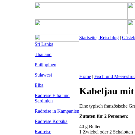
Startseite
|
Reiseblog
|
Gäste
Sri Lanka
Thailand
Philippinen
Sulawesi
Home
|
Fisch und Meeresfrü
Elba
Kabeljau mit
Radreise Elba
und
Sardinien
Eine typisch französische Gru
Radreise in Kampanien
Zutaten für 2 Personen:
Radreise Korsika
40 g Butter
Radreise
1 Zwiebel oder 2 Schalotten