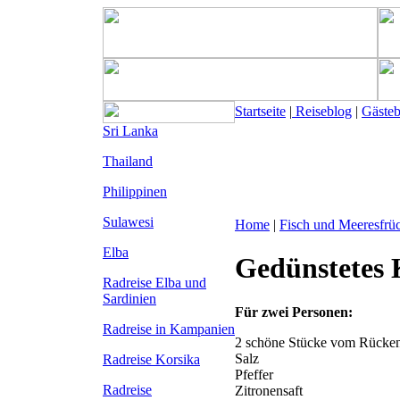
Startseite
|
Reiseblog
|
Gäste
Sri Lanka
Thailand
Philippinen
Sulawesi
Home
|
Fisch und Meeresfrü
Elba
Gedünstetes 
Radreise Elba
und
Sardinien
Für zwei Personen:
Radreise in Kampanien
2 schöne Stücke vom Rückenf
Salz
Radreise Korsika
Pfeffer
Radreise
Zitronensaft