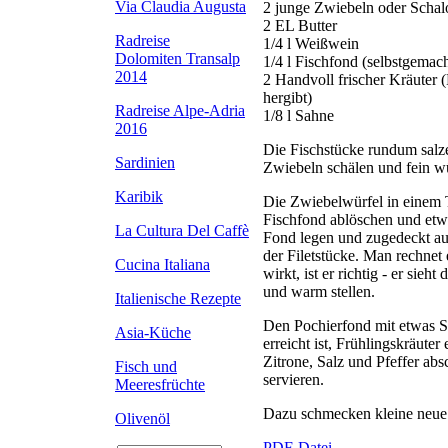
Via Claudia Augusta
2 junge Zwiebeln oder Schal
2 EL Butter
Radreise
1/4 l Weißwein
Dolomiten Transalp
1/4 l Fischfond (selbstgemac
2014
2 Handvoll frischer Kräuter (
hergibt)
Radreise Alpe-Adria
1/8 l Sahne
2016
Die Fischstücke rundum salze
Sardinien
Zwiebeln schälen und fein würf
Karibik
Die Zwiebelwürfel in einem 
Fischfond ablöschen und etwa
La Cultura Del Caffè
Fond legen und zugedeckt auf
der Filetstücke. Man rechnet
Cucina Italiana
wirkt, ist er richtig - er si
und warm stellen.
Italienische Rezepte
Den Pochierfond mit etwas S
Asia-Küche
erreicht ist, Frühlingskräut
Zitrone, Salz und Pfeffer ab
Fisch und
servieren.
Meeresfrüchte
Dazu schmecken kleine neue 
Olivenöl