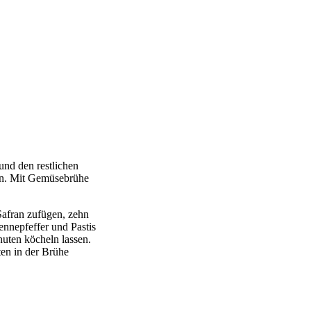
nd den restlichen
en. Mit Gemüsebrühe
Safran zufügen, zehn
nnepfeffer und Pastis
uten köcheln lassen.
en in der Brühe