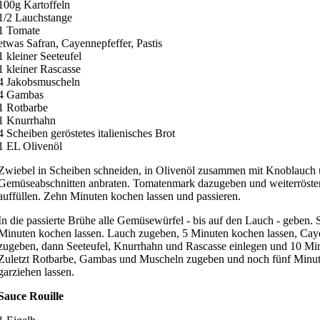
100g Kartoffeln
1/2 Lauchstange
1 Tomate
etwas Safran, Cayennepfeffer, Pastis
1 kleiner Seeteufel
1 kleiner Rascasse
4 Jakobsmuscheln
4 Gambas
1 Rotbarbe
1 Knurrhahn
4 Scheiben geröstetes italienisches Brot
1 EL Olivenöl
Zwiebel in Scheiben schneiden, in Olivenöl zusammen mit Knoblauch u
Gemüseabschnitten anbraten. Tomatenmark dazugeben und weiterröst
auffüllen. Zehn Minuten kochen lassen und passieren.
In die passierte Brühe alle Gemüsewürfel - bis auf den Lauch - geben. 
Minuten kochen lassen. Lauch zugeben, 5 Minuten kochen lassen, Caye
zugeben, dann Seeteufel, Knurrhahn und Rascasse einlegen und 10 Min
Zuletzt Rotbarbe, Gambas und Muscheln zugeben und noch fünf Minut
garziehen lassen.
Sauce Rouille