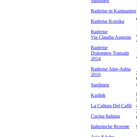
Sardinien
Radreise in Kampanien
Radreise Korsika
Radreise
Via Claudia Augusta
Radreise
Dolomiten Transalp
2014
Radreise Alpe-Adria
2016
Sardinien
Karibik
La Cultura Del Caffè
Cucina Italiana
Italienische Rezepte
Asia-Küche