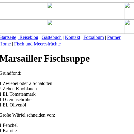
Startseite
|
Reiseblog
|
Gästebuch
|
Kontakt
|
Fotoalbum
|
Partner
Home
|
Fisch und Meeresfrüchte
Marsailler Fischsuppe
Grundfond:
1 Zwiebel oder 2 Schalotten
2 Zehen Knoblauch
1 EL Tomatenmark
1 l Gemüsebrühe
1 EL Olivenöl
Große Würfel schneiden von:
1 Fenchel
1 Karotte