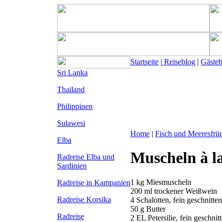
Startseite
|
Reiseblog
|
Gäste
Sri Lanka
Thailand
Philippinen
Sulawesi
Home
|
Fisch und Meeresfrü
Elba
Muscheln à l
Radreise Elba
und
Sardinien
1 kg Miesmuscheln
Radreise in Kampanien
200 ml trockener Weißwein
Radreise Korsika
4 Schalotten, fein geschnitten
50 g Butter
Radreise
2 EL Petersilie, fein geschnit