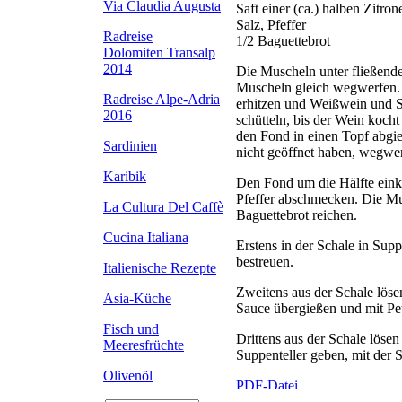
Via Claudia Augusta
Saft einer (ca.) halben Zitron
Salz, Pfeffer
Radreise
1/2 Baguettebrot
Dolomiten Transalp
2014
Die Muscheln unter fließend
Muscheln gleich wegwerfen. 
Radreise Alpe-Adria
erhitzen und Weißwein und S
2016
schütteln, bis der Wein koc
den Fond in einen Topf abgi
Sardinien
nicht geöffnet haben, wegwe
Karibik
Den Fond um die Hälfte einko
Pfeffer abschmecken. Die Mu
La Cultura Del Caffè
Baguettebrot reichen.
Cucina Italiana
Erstens in der Schale in Supp
bestreuen.
Italienische Rezepte
Zweitens aus der Schale lösen
Asia-Küche
Sauce übergießen und mit Pete
Fisch und
Drittens aus der Schale löse
Meeresfrüchte
Suppenteller geben, mit der S
Olivenöl