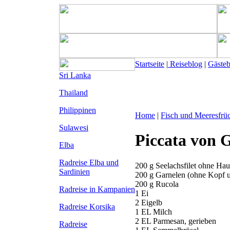
Startseite
|
Reiseblog
|
Gäste
Sri Lanka
Thailand
Philippinen
Home
|
Fisch und Meeresfrü
Sulawesi
Piccata von 
Elba
Radreise Elba
und
200 g Seelachsfilet ohne Hau
Sardinien
200 g Garnelen (ohne Kopf 
200 g Rucola
Radreise in Kampanien
1 Ei
2 Eigelb
Radreise Korsika
1 EL Milch
2 EL Parmesan, gerieben
Radreise