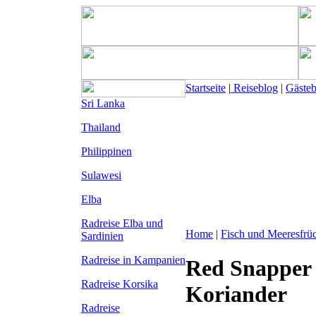
Startseite
|
Reiseblog
|
Gäste
Sri Lanka
Thailand
Philippinen
Sulawesi
Elba
Radreise Elba
und
Home
|
Fisch und Meeresfrü
Sardinien
Radreise in Kampanien
Red Snapper 
Radreise Korsika
Koriander
Radreise