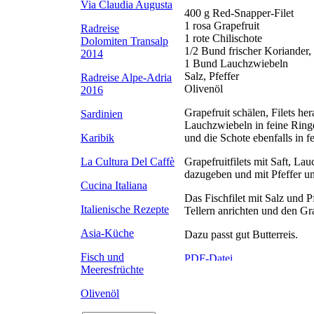
Via Claudia Augusta
400 g Red-Snapper-Filet
1 rosa Grapefruit
Radreise
1 rote Chilischote
Dolomiten Transalp
1/2 Bund frischer Koriander, 
2014
1 Bund Lauchzwiebeln
Salz, Pfeffer
Radreise Alpe-Adria
Olivenöl
2016
Grapefruit schälen, Filets h
Sardinien
Lauchzwiebeln in feine Ring
und die Schote ebenfalls in f
Karibik
Grapefruitfilets mit Saft, L
La Cultura Del Caffè
dazugeben und mit Pfeffer u
Cucina Italiana
Das Fischfilet mit Salz und 
Italienische Rezepte
Tellern anrichten und den Gr
Asia-Küche
Dazu passt gut Butterreis.
Fisch und
Meeresfrüchte
Olivenöl