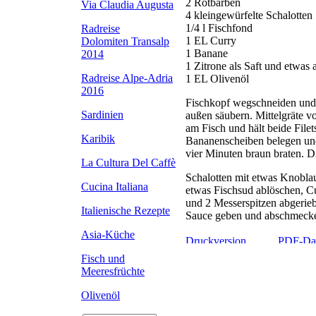
2 Rotbarben
Via Claudia Augusta
4 kleingewürfelte Schalotten
1/4 l Fischfond
Radreise
1 EL Curry
Dolomiten Transalp
1 Banane
2014
1 Zitrone als Saft und etwas
Radreise Alpe-Adria
1 EL Olivenöl
2016
Fischkopf wegschneiden und 
Sardinien
außen säubern. Mittelgräte v
am Fisch und hält beide File
Karibik
Bananenscheiben belegen und 
vier Minuten braun braten. D
La Cultura Del Caffè
Schalotten mit etwas Knobla
Cucina Italiana
etwas Fischsud ablöschen, Cu
und 2 Messerspitzen abgerieb
Italienische Rezepte
Sauce geben und abschmecke
Asia-Küche
Fisch und
Meeresfrüchte
Olivenöl