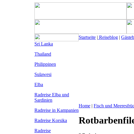
Startseite
|
Reiseblog
|
Gäste
Sri Lanka
Thailand
Philippinen
Sulawesi
Elba
Radreise Elba
und
Sardinien
Home
|
Fisch und Meeresfrü
Radreise in Kampanien
Rotbarbenfil
Radreise Korsika
Radreise