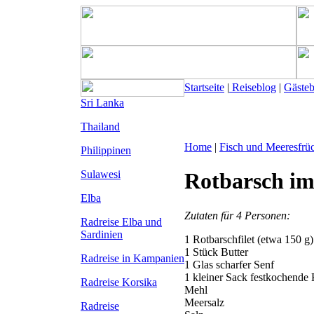
Startseite
|
Reiseblog
|
Gäste
Sri Lanka
Thailand
Home
|
Fisch und Meeresfrü
Philippinen
Sulawesi
Rotbarsch im
Elba
Zutaten für 4 Personen:
Radreise Elba
und
Sardinien
1 Rotbarschfilet (etwa 150 g)
1 Stück Butter
Radreise in Kampanien
1 Glas scharfer Senf
1 kleiner Sack festkochende 
Radreise Korsika
Mehl
Meersalz
Radreise