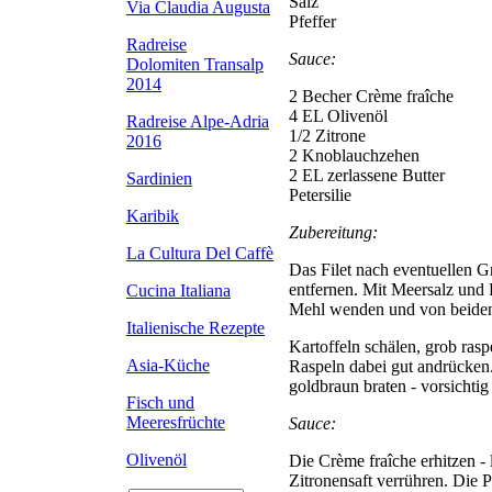
Salz
Via Claudia Augusta
Pfeffer
Radreise
Sauce:
Dolomiten Transalp
2014
2 Becher Crème fraîche
4 EL Olivenöl
Radreise Alpe-Adria
1/2 Zitrone
2016
2 Knoblauchzehen
2 EL zerlassene Butter
Sardinien
Petersilie
Karibik
Zubereitung:
La Cultura Del Caffè
Das Filet nach eventuellen G
entfernen. Mit Meersalz und
Cucina Italiana
Mehl wenden und von beiden 
Italienische Rezepte
Kartoffeln schälen, grob rasp
Asia-Küche
Raspeln dabei gut andrücken. 
goldbraun braten - vorsichti
Fisch und
Meeresfrüchte
Sauce:
Olivenöl
Die Crème fraîche erhitzen -
Zitronensaft verrühren. Die P