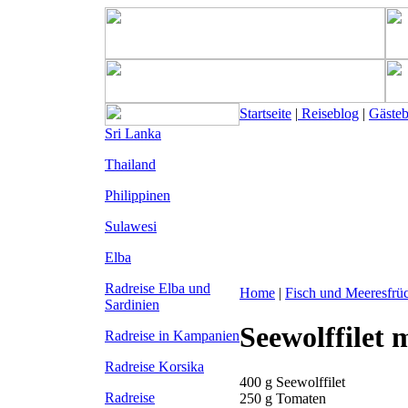
Startseite
|
Reiseblog
|
Gäste
Sri Lanka
Thailand
Philippinen
Sulawesi
Elba
Radreise Elba
und
Home
|
Fisch und Meeresfrü
Sardinien
Seewolffilet
Radreise in Kampanien
Radreise Korsika
400 g Seewolffilet
Radreise
250 g Tomaten