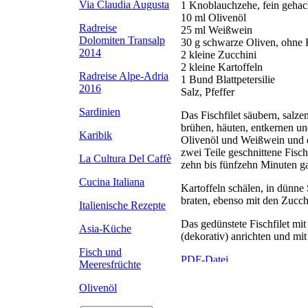
Via Claudia Augusta
1 Knoblauchzehe, fein gehac
10 ml Olivenöl
Radreise
25 ml Weißwein
Dolomiten Transalp
30 g schwarze Oliven, ohne
2014
2 kleine Zucchini
2 kleine Kartoffeln
Radreise Alpe-Adria
1 Bund Blattpetersilie
2016
Salz, Pfeffer
Sardinien
Das Fischfilet säubern, salze
brühen, häuten, entkernen u
Karibik
Olivenöl und Weißwein und d
zwei Teile geschnittene Fisch
La Cultura Del Caffè
zehn bis fünfzehn Minuten g
Cucina Italiana
Kartoffeln schälen, in dünne
braten, ebenso mit den Zucch
Italienische Rezepte
Das gedünstete Fischfilet mi
Asia-Küche
(dekorativ) anrichten und mit
Fisch und
Meeresfrüchte
Olivenöl