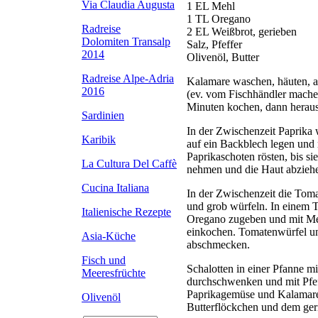
Via Claudia Augusta
1 EL Mehl
1 TL Oregano
Radreise
2 EL Weißbrot, gerieben
Dolomiten Transalp
Salz, Pfeffer
2014
Olivenöl, Butter
Radreise Alpe-Adria
Kalamare waschen, häuten, 
2016
(ev. vom Fischhändler machen
Minuten kochen, dann herau
Sardinien
In der Zwischenzeit Paprika 
Karibik
auf ein Backblech legen und 
Paprikaschoten rösten, bis 
La Cultura Del Caffè
nehmen und die Haut abzieh
Cucina Italiana
In der Zwischenzeit die Toma
und grob würfeln. In einem 
Italienische Rezepte
Oregano zugeben und mit Meh
einkochen. Tomatenwürfel un
Asia-Küche
abschmecken.
Fisch und
Schalotten in einer Pfanne 
Meeresfrüchte
durchschwenken und mit Pfef
Paprikagemüse und Kalamare 
Olivenöl
Butterflöckchen und dem ger