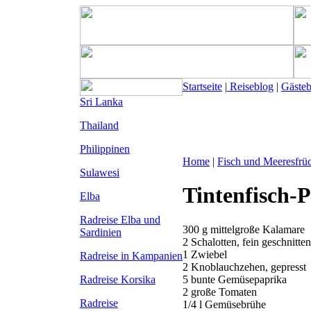
Startseite
|
Reiseblog
|
Gäste
Sri Lanka
Thailand
Philippinen
Home
|
Fisch und Meeresfrü
Sulawesi
Tintenfisch-
Elba
Radreise Elba
und
300 g mittelgroße Kalamare
Sardinien
2 Schalotten, fein geschnitten
1 Zwiebel
Radreise in Kampanien
2 Knoblauchzehen, gepresst
5 bunte Gemüsepaprika
Radreise Korsika
2 große Tomaten
Radreise
1/4 l Gemüsebrühe