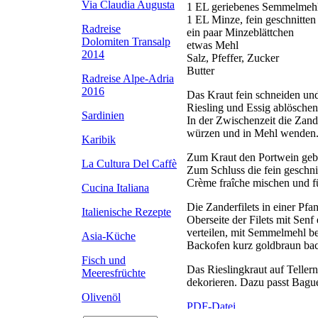
Via Claudia Augusta
1 EL geriebenes Semmelmeh
1 EL Minze, fein geschnitten
Radreise
ein paar Minzeblättchen
Dolomiten Transalp
etwas Mehl
2014
Salz, Pfeffer, Zucker
Butter
Radreise Alpe-Adria
2016
Das Kraut fein schneiden un
Riesling und Essig ablöschen
Sardinien
In der Zwischenzeit die Zande
würzen und in Mehl wenden.
Karibik
Zum Kraut den Portwein geb
La Cultura Del Caffè
Zum Schluss die fein geschni
Crème fraîche mischen und für
Cucina Italiana
Die Zanderfilets in einer Pfa
Italienische Rezepte
Oberseite der Filets mit Senf
verteilen, mit Semmelmehl be
Asia-Küche
Backofen kurz goldbraun ba
Fisch und
Das Rieslingkraut auf Tellern
Meeresfrüchte
dekorieren. Dazu passt Bague
Olivenöl