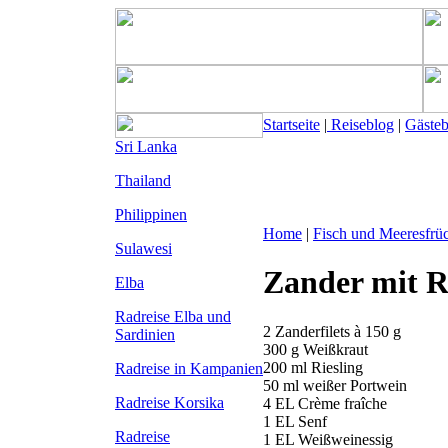
Startseite
|
Reiseblog
|
Gäste
Sri Lanka
Thailand
Philippinen
Home
|
Fisch und Meeresfrü
Sulawesi
Zander mit R
Elba
Radreise Elba
und
2 Zanderfilets à 150 g
Sardinien
300 g Weißkraut
200 ml Riesling
Radreise in Kampanien
50 ml weißer Portwein
Radreise Korsika
4 EL Crème fraîche
1 EL Senf
Radreise
1 EL Weißweinessig