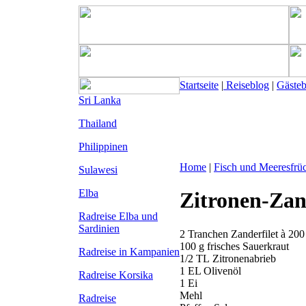
Startseite
|
Reiseblog
|
Gäste
Sri Lanka
Thailand
Philippinen
Home
|
Fisch und Meeresfrü
Sulawesi
Elba
Zitronen-Zan
Radreise Elba
und
Sardinien
2 Tranchen Zanderfilet à 200
100 g frisches Sauerkraut
Radreise in Kampanien
1/2 TL Zitronenabrieb
1 EL Olivenöl
Radreise Korsika
1 Ei
Mehl
Radreise