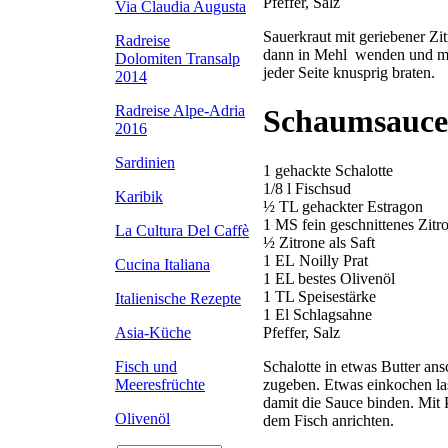
Pfeffer, Salz
Via Claudia Augusta
Sauerkraut mit geriebener Zitr
Radreise
dann in Mehl wenden und mit
Dolomiten Transalp
jeder Seite knusprig braten.
2014
Radreise Alpe-Adria
Schaumsauce 
2016
Sardinien
1 gehackte Schalotte
1/8 l Fischsud
Karibik
½ TL gehackter Estragon
1 MS fein geschnittenes Zitr
La Cultura Del Caffè
½ Zitrone als Saft
1 EL Noilly Prat
Cucina Italiana
1 EL bestes Olivenöl
1 TL Speisestärke
Italienische Rezepte
1 El Schlagsahne
Pfeffer, Salz
Asia-Küche
Schalotte in etwas Butter an
Fisch und
zugeben. Etwas einkochen las
Meeresfrüchte
damit die Sauce binden. Mit
Olivenöl
dem Fisch anrichten.