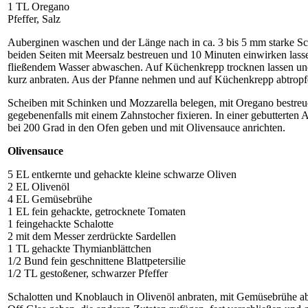
1 TL Oregano
Pfeffer, Salz
Auberginen waschen und der Länge nach in ca. 3 bis 5 mm starke S
beiden Seiten mit Meersalz bestreuen und 10 Minuten einwirken lass
fließendem Wasser abwaschen. Auf Küchenkrepp trocknen lassen und 
kurz anbraten. Aus der Pfanne nehmen und auf Küchenkrepp abtropfe
Scheiben mit Schinken und Mozzarella belegen, mit Oregano bestreue
gegebenenfalls mit einem Zahnstocher fixieren. In einer gebutterten
bei 200 Grad in den Ofen geben und mit Olivensauce anrichten.
Olivensauce
5 EL entkernte und gehackte kleine schwarze Oliven
2 EL Olivenöl
4 EL Gemüsebrühe
1 EL fein gehackte, getrocknete Tomaten
1 feingehackte Schalotte
2 mit dem Messer zerdrückte Sardellen
1 TL gehackte Thymianblättchen
1/2 Bund fein geschnittene Blattpetersilie
1/2 TL gestoßener, schwarzer Pfeffer
Schalotten und Knoblauch in Olivenöl anbraten, mit Gemüsebrühe abl