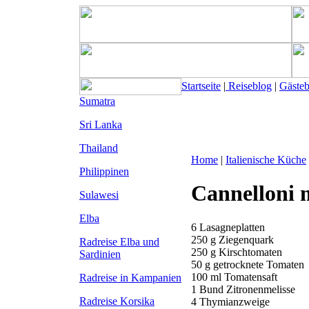
Startseite
|
Reiseblog
|
Gäste
Sumatra
Sri Lanka
Thailand
Home
|
Italienische Küche
Philippinen
Cannelloni 
Sulawesi
Elba
6 Lasagneplatten
250 g Ziegenquark
Radreise Elba
und
250 g Kirschtomaten
Sardinien
50 g getrocknete Tomaten
100 ml Tomatensaft
Radreise in Kampanien
1 Bund Zitronenmelisse
Radreise Korsika
4 Thymianzweige