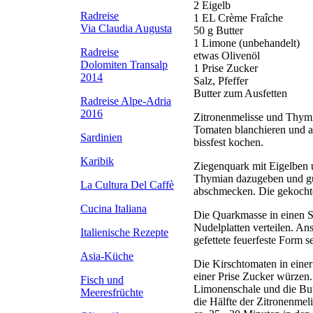
2 Eigelb
Radreise
1 EL Crème Fraîche
Via Claudia Augusta
50 g Butter
1 Limone (unbehandelt)
Radreise
etwas Olivenöl
Dolomiten Transalp
1 Prise Zucker
2014
Salz, Pfeffer
Butter zum Ausfetten
Radreise Alpe-Adria
2016
Zitronenmelisse und Thymia
Tomaten blanchieren und an
Sardinien
bissfest kochen.
Karibik
Ziegenquark mit Eigelben
Thymian dazugeben und gut
La Cultura Del Caffè
abschmecken. Die gekochten
Cucina Italiana
Die Quarkmasse in einen Sp
Nudelplatten verteilen. An
Italienische Rezepte
gefettete feuerfeste Form s
Asia-Küche
Die Kirschtomaten in einer
einer Prise Zucker würzen
Fisch und
Limonenschale und die But
Meeresfrüchte
die Hälfte der Zitronenmel