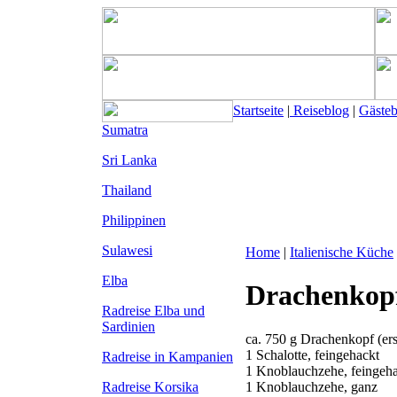
Startseite
|
Reiseblog
|
Gäste
Sumatra
Sri Lanka
Thailand
Philippinen
Sulawesi
Home
|
Italienische Küche
Elba
Drachenkopf
Radreise Elba
und
Sardinien
ca. 750 g Drachenkopf (er
1 Schalotte, feingehackt
Radreise in Kampanien
1 Knoblauchzehe, feingeh
1 Knoblauchzehe, ganz
Radreise Korsika