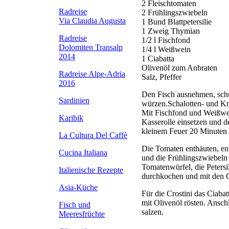
2 Fleischtomaten
Radreise
2 Frühlingszwiebeln
Via Claudia Augusta
1 Bund Blattpetersilie
1 Zweig Thymian
Radreise
1/2 l Fischfond
Dolomiten Transalp
1/4 l Weißwein
2014
1 Ciabatta
Olivenöl zum Anbraten
Radreise Alpe-Adria
Salz, Pfeffer
2016
Den Fisch ausnehmen, schu
Sardinien
würzen.Schalotten- und Kn
Mit Fischfond und Weißwei
Karibik
Kasserolle einsetzen und
kleinem Feuer 20 Minuten 
La Cultura Del Caffè
Die Tomaten enthäuten, ent
Cucina Italiana
und die Frühlingszwiebeln
Tomatenwürfel, die Petersi
Italienische Rezepte
durchkochen und mit den Cr
Asia-Küche
Für die Crostini das Ciaba
mit Olivenöl rösten. Ansch
Fisch und
salzen.
Meeresfrüchte