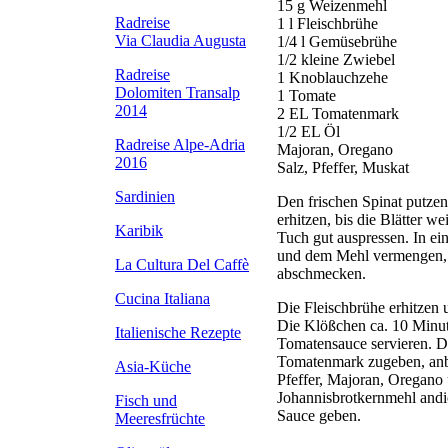
15 g Weizenmehl
Radreise
1 l Fleischbrühe
Via Claudia Augusta
1/4 l Gemüsebrühe
1/2 kleine Zwiebel
Radreise
1 Knoblauchzehe
Dolomiten Transalp
1 Tomate
2014
2 EL Tomatenmark
1/2 EL Öl
Radreise Alpe-Adria
Majoran, Oregano
2016
Salz, Pfeffer, Muskat
Sardinien
Den frischen Spinat putze
erhitzen, bis die Blätter 
Karibik
Tuch gut auspressen. In e
und dem Mehl vermengen, so
La Cultura Del Caffè
abschmecken.
Cucina Italiana
Die Fleischbrühe erhitzen
Die Klößchen ca. 10 Minut
Italienische Rezepte
Tomatensauce servieren. D
Tomatenmark zugeben, anb
Asia-Küche
Pfeffer, Majoran, Oregan
Johannisbrotkernmehl andi
Fisch und
Sauce geben.
Meeresfrüchte