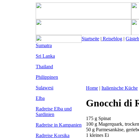
Startseite
|
Reiseblog
|
Gäste
Sumatra
Sri Lanka
Thailand
Philippinen
Sulawesi
Home
|
Italienische Küche
Elba
Gnocchi di 
Radreise Elba
und
Sardinien
175 g Spinat
100 g Magerquark, trocke
Radreise in Kampanien
50 g Parmesankäse, gerieb
1 kleines Ei
Radreise Korsika