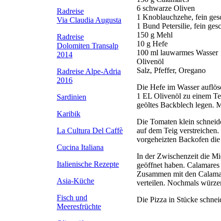
6 schwarze Oliven
Radreise
1 Knoblauchzehe, fein ges
Via Claudia Augusta
1 Bund Petersilie, fein ges
150 g Mehl
Radreise
10 g Hefe
Dolomiten Transalp
100 ml lauwarmes Wasser
2014
Olivenöl
Salz, Pfeffer, Oregano
Radreise Alpe-Adria
2016
Die Hefe im Wasser auflös
1 EL Olivenöl zu einem Tei
Sardinien
geöltes Backblech legen. 
Karibik
Die Tomaten klein schnei
auf dem Teig verstreichen.
La Cultura Del Caffè
vorgeheizten Backofen die
Cucina Italiana
In der Zwischenzeit die M
Italienische Rezepte
geöffnet haben. Calamares
Zusammen mit den Calamar
Asia-Küche
verteilen. Nochmals würze
Fisch und
Die Pizza in Stücke schneid
Meeresfrüchte