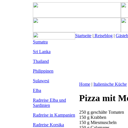
Startseite
|
Reiseblog
|
Gäste
Sumatra
Sri Lanka
Thailand
Philippinen
Sulawesi
Home
|
Italienische Küche
Elba
Pizza mit M
Radreise Elba
und
Sardinien
250 g geschälte Tomaten
Radreise in Kampanien
150 g Krabben
150 g Miesmuscheln
Radreise Korsika
150 g Calamares