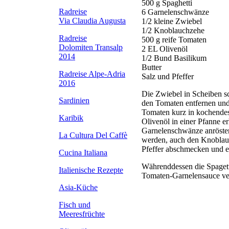
500 g Spaghetti
Radreise
6 Garnelenschwänze
Via Claudia Augusta
1/2 kleine Zwiebel
1/2 Knoblauchzehe
Radreise
500 g reife Tomaten
Dolomiten Transalp
2 EL Olivenöl
2014
1/2 Bund Basilikum
Butter
Radreise Alpe-Adria
Salz und Pfeffer
2016
Die Zwiebel in Scheiben s
Sardinien
den Tomaten entfernen und
Tomaten kurz in kochendes
Karibik
Olivenöl in einer Pfanne e
Garnelenschwänze anrösten
La Cultura Del Caffè
werden, auch den Knoblau
Pfeffer abschmecken und e
Cucina Italiana
Währenddessen die Spagett
Italienische Rezepte
Tomaten-Garnelensauce ve
Asia-Küche
Fisch und
Meeresfrüchte