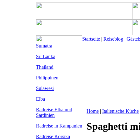
Startseite
|
Reiseblog
|
Gäste
Sumatra
Sri Lanka
Thailand
Philippinen
Sulawesi
Elba
Radreise Elba
und
Home
|
Italienische Küche
Sardinien
Spaghetti m
Radreise in Kampanien
Radreise Korsika