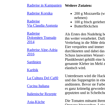
Radreise in Kampanien
Weitere Zutaten:
Radreise Korsika
200 g Mozzarella (we
nehmen)
Radreise
100 g frisch gerieb
Via Claudia Augusta
Butterflöckchen
Radreise
Als Erstes den Nudelteig h
Dolomiten Transalp
ihn weiter verarbeitet. Daf
2014
Vertiefung in die Mitte drü
Eier verquirlen und immer
Radreise Alpe-Adria
durchkneten und dabei das O
2016
Schuss lauwarmes Wasser ei
Plastikbeutel gehüllt eine 
Sardinien
genannte Kleber im Mehl zu
elastisch wird.
Karibik
Unterdessen wird die Hackf
La Cultura Del Caffè
und das Suppengrün in eine
andünsten. Bevor sie Farbe
Cucina Italiana
es ganz krümelig geworden 
geputzten und in Scheibchen
Italienische Rezepte
Die Tomaten mitsamt ihrem 
Asia-Küche
Oregano hinzugeben. Leise 