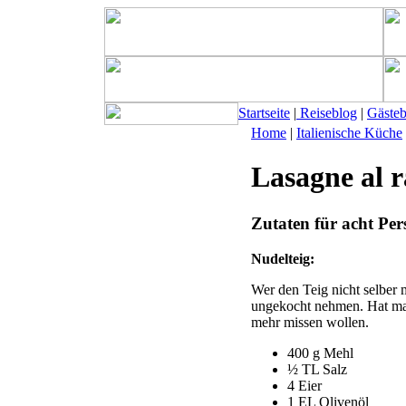
Startseite
|
Reiseblog
|
Gäste
Home
|
Italienische Küche
Lasagne al r
Zutaten für acht Pe
Nudelteig:
Wer den Teig nicht selber m
ungekocht nehmen. Hat man
mehr missen wollen.
400 g Mehl
½ TL Salz
4 Eier
1 EL Olivenöl