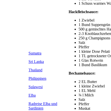
1 Schuss warmes Wa
Hackfleischsauce:
1 Zwiebel
1 Bund Suppengrün (S
500 g gemischtes Ha
2-3 Knoblauchzehe
250 g Champignons
Salz
Pfeffer
1 kleine Dose Pelati
Sumatra
1 TL getrockneter O
1 Glas Rotwein
Sri Lanka
1 Bund Basilikum
Thailand
Bechamelsauce:
Philippinen
2 EL Butter
1 kleine Zwiebel
Sulawesi
1 EL Mehl
¾ l Milch
Elba
Salz
Radreise Elba
und
Pfeffer
Sardinien
Muskat