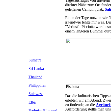
Tagesausfluges von unserem E
direkter Nähe zum Ort fanden
gelegenen Campingplatz
Sal
Einen der Tage nutzten wir f
irgendwie fehlte mir was. Di
"Verlust". Pisciotta war die
einem längeren Bummel durch
Sumatra
Sri Lanka
Thailand
Philippinen
Pisciotta
Sulawesi
Das die kulinarischen Tipps 
erlebten wir am Abend. Zwei 
Elba
zu findende, an die
Agrituri
Aufforderung stellte man uns
Radreise Elba
und