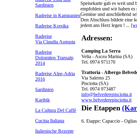
Speisekarte gab es weit und 
Sardinien
empfohlen und wir haben es ni
Gemüse und anschließend sel
Radreise in Kampanien
Den Abschluss bildete eine k
jedem ans Herz legen ! ...
[we
Radreise Korsika
Radreise
Adressen:
Via Claudia Augusta
Camping La Serra
Radreise
Velia - Ascea Marina (SA)
Dolomiten Transalp
Tel. 0974 971170
2014
Trattoria - Albergo Belved
Radreise Alpe-Adria
Via Salerno 25
2016
Pisciotta (SA)
Tel. 0974 973487
Sardinien
info@belvederepisciotta.it
www.belvederepisciotta.it
Karibik
Die Etappen
(Kar
La Cultura Del Caffè
Cucina Italiana
6. Etappe: Capaccio - Oglia
Italienische Rezepte